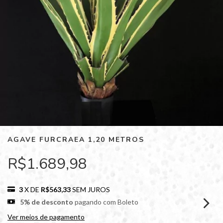
AGAVE FURCRAEA 1,20 METROS
R$1.689,98
3
X DE
R$563,33
SEM JUROS
5% de desconto
pagando com Boleto
Ver meios de pagamento