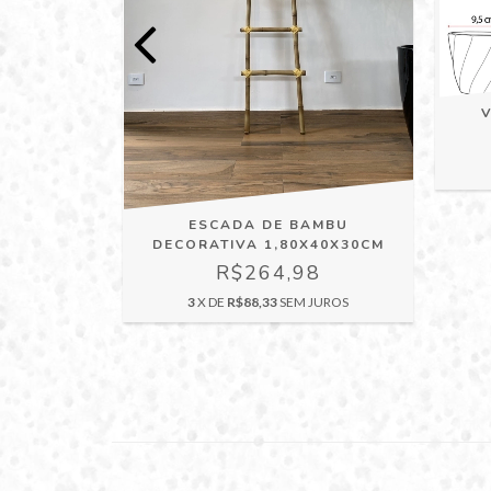
 PRATA
0
JUROS
ESCADA DE BAMBU
DECORATIVA 1,80X40X30CM
R$264,98
3
X DE
R$88,33
SEM JUROS