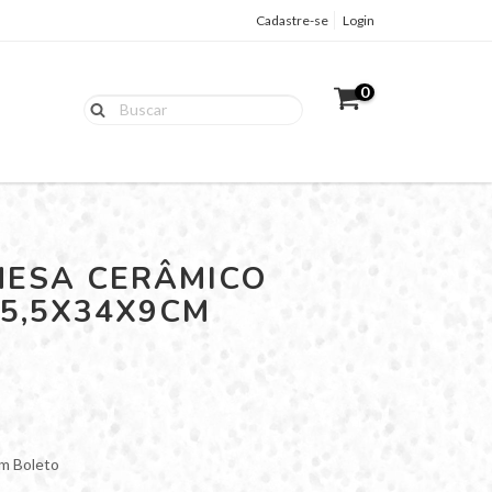
Cadastre-se
Login
0
MESA CERÂMICO
35,5X34X9CM
m Boleto