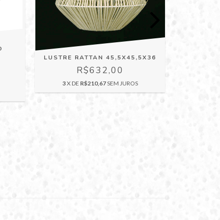
O
LUSTRE RATTAN 45,5X45,5X36
R$632,00
3
X DE
R$210,67
SEM JUROS
VASO DE 
3
X D