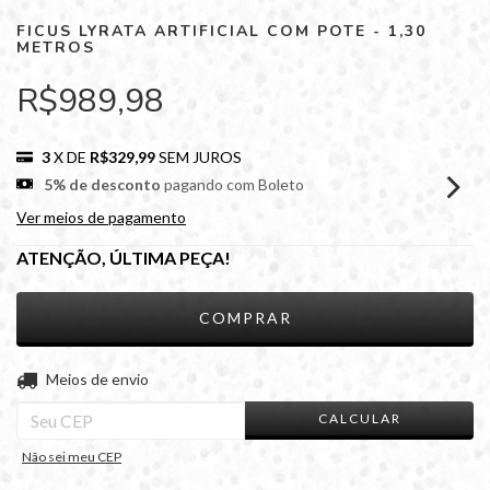
FICUS LYRATA ARTIFICIAL COM POTE - 1,30
METROS
R$989,98
3
X DE
R$329,99
SEM JUROS
5% de desconto
pagando com Boleto
Ver meios de pagamento
ATENÇÃO, ÚLTIMA PEÇA!
ALTERAR CEP
Entregas para o CEP:
Meios de envio
CALCULAR
Não sei meu CEP