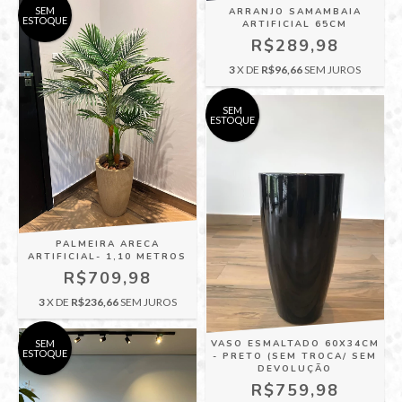
SEM
ARRANJO SAMAMBAIA
ESTOQUE
ARTIFICIAL 65CM
R$289,98
3
X DE
R$96,66
SEM JUROS
SEM
ESTOQUE
PALMEIRA ARECA
ARTIFICIAL- 1,10 METROS
R$709,98
3
X DE
R$236,66
SEM JUROS
SEM
VASO ESMALTADO 60X34CM
ESTOQUE
- PRETO (SEM TROCA/ SEM
DEVOLUÇÃO
R$759,98