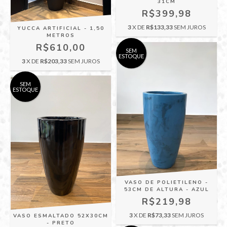
31CM
R$399,98
3
X DE
R$133,33
SEM JUROS
YUCCA ARTIFICIAL - 1,50
METROS
R$610,00
SEM
ESTOQUE
3
X DE
R$203,33
SEM JUROS
SEM
ESTOQUE
VASO DE POLIETILENO -
53CM DE ALTURA - AZUL
R$219,98
3
X DE
R$73,33
SEM JUROS
VASO ESMALTADO 52X30CM
- PRETO