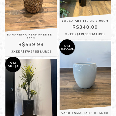
YUCCA ARTIFICIAL 0,95CM
R$340,00
3
X DE
R$113,33
SEM JUROS
BANANEIRA PERMANENTE -
90CM
R$539,98
SEM
ESTOQUE
3
X DE
R$179,99
SEM JUROS
SEM
ESTOQUE
VASO ESMALTADO BRANCO