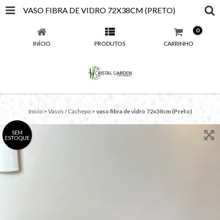
VASO FIBRA DE VIDRO 72X38CM (PRETO)
0
INÍCIO
PRODUTOS
CARRINHO
Início
>
Vasos / Cachepo
>
vaso fibra de vidro 72x38cm (Preto)
SEM
ESTOQUE