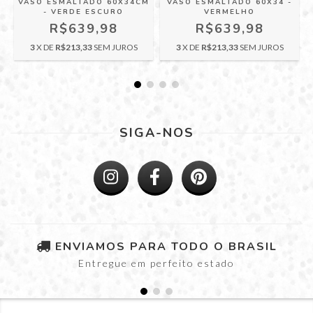
VASO ESMALTADO 60X34CM
VASO ESMALTADO 60X34 -
E
- VERDE ESCURO
VERMELHO
R$639,98
R$639,98
3
X DE
R$213,33
SEM JUROS
3
X DE
R$213,33
SEM JUROS
SIGA-NOS
ENVIAMOS PARA TODO O BRASIL
Entregue em perfeito estado