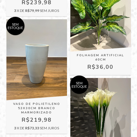
R$239,98
3
X DE
R$79,99
SEM JUROS
SEM
ESTOQUE
FOLHAGEM ARTIFICIAL
40CM
R$36,00
SEM
ESTOQUE
VASO DE POLIETILENO
53X30CM BRANCO
MARMORIZADO
R$219,98
3
X DE
R$73,33
SEM JUROS