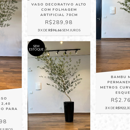
VASO DECORATIVO ALTO
COM FOLHAGEM
ARTIFICIAL 70CM
R$289,98
3
X DE
R$96,66
SEM JUROS
SEM
ESTOQUE
BAMBU 
PERMANEN
METROS CUR
ESQU
SSO
R$2.7
2,40
3
X DE
R$922,3
DO PARA
,98
M JUROS