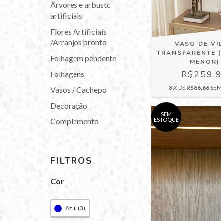
Árvores e arbusto
artificiais
Flores Artificiais
/Arranjos pronto
VASO DE VI
TRANSPARENTE 
Folhagem pendente
MENOR)
R$259,
Folhagens
3
X DE
R$86,66
SEM
Vasos / Cachepo
Decoração
SEM
Complemento
ESTOQUE
FILTROS
Cor
Azul (3)