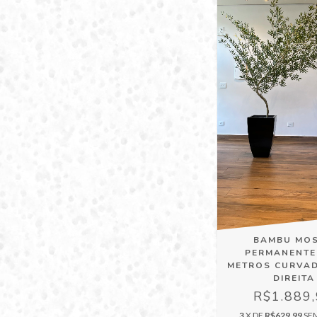
BAMBU MO
PERMANENTE 
METROS CURVA
DIREITA
R$1.889
3
X DE
R$629,99
SE