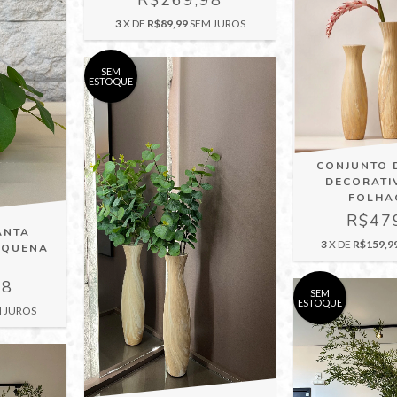
3
X DE
R$89,99
SEM JUROS
SEM
ESTOQUE
CONJUNTO 
DECORATI
FOLHA
R$47
ANTA
3
X DE
R$159,9
EQUENA
98
SEM
ESTOQUE
 JUROS