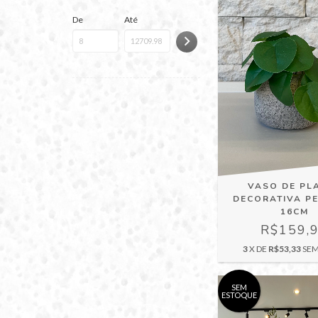
De
Até
VASO DE PL
DECORATIVA P
16CM
R$159,
3
X DE
R$53,33
SEM
SEM
ESTOQUE