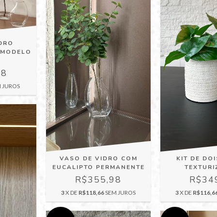
DRO
(MODELO
98
 JUROS
VASO DE VIDRO COM
KIT DE DO
EUCALIPTO PERMANENTE
TEXTUR
R$355,98
R$34
3
X DE
R$118,66
SEM JUROS
3
X DE
R$116,6