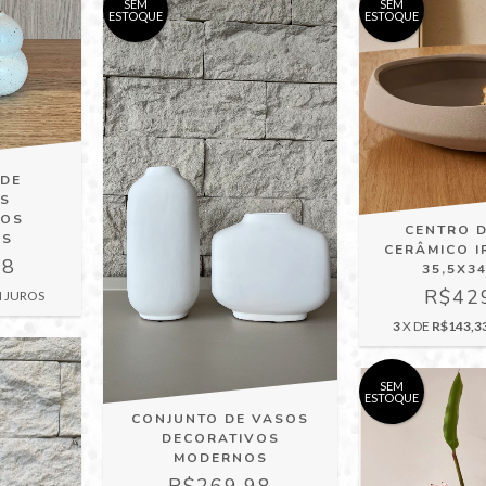
SEM
SEM
ESTOQUE
ESTOQUE
 DE
OS
VOS
CENTRO 
OS
CERÂMICO 
98
35,5X3
R$42
 JUROS
3
X DE
R$143,3
SEM
ESTOQUE
CONJUNTO DE VASOS
DECORATIVOS
MODERNOS
R$269,98