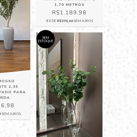
1,70 METROS
R$1.189,98
3
X DE
R$396,66
SEM JUROS
SEM
ESTOQUE
MOSSO
TE 2,35
VADO PARA
ERDA
66,98
3
SEM JUROS