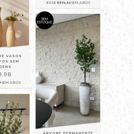
3
X DE
R$96,66
SEM JUROS
SEM
ESTOQUE
DE VASOS
VOS SEM
GENS
9,98
9
SEM JUROS
ÁRVORE PERMANENTE