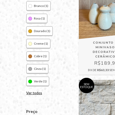
Branco (1)
Rosa (1)
Dourado (1)
CONJUNTO
Creme (1)
MINIVAS
DECORATI
Cobre (1)
CERÂMIC
R$189,
Cinza (1)
3
X DE
R$63,33
SEM
Verde (1)
SEM
ESTOQUE
Ver todos
Preço